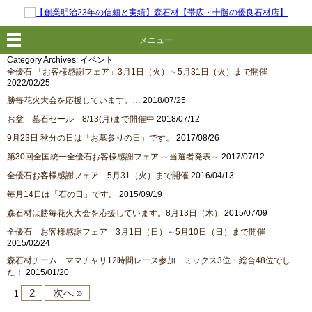
メニュー
Category Archives:
イベント
全優石 「お客様感謝フェア」3月1日（火）～5月31日（火）まで開催
2022/02/25
勝毎花火大会を応援しています。…
2018/07/25
お盆 墓石セール 8/13(月)まで開催中
2018/07/12
9月23日 秋分の日は「お墓参りの日」です。
2017/08/26
第30回全国統一全優石お客様感謝フェア ～当選者発表～
2017/07/12
全優石お客様感謝フェア 5月31（火）まで開催
2016/04/13
毎月14日は「石の日」です。
2015/09/19
森石材は勝毎花火大会を応援しています。8月13日（木）
2015/07/09
全優石 お客様感謝フェア 3月1日（日）～5月10日（日）まで開催
2015/02/24
森石材チーム ママチャリ12時間レース参加 ミックス3位・総合48位でし
た！
2015/01/20
2
次へ »
1