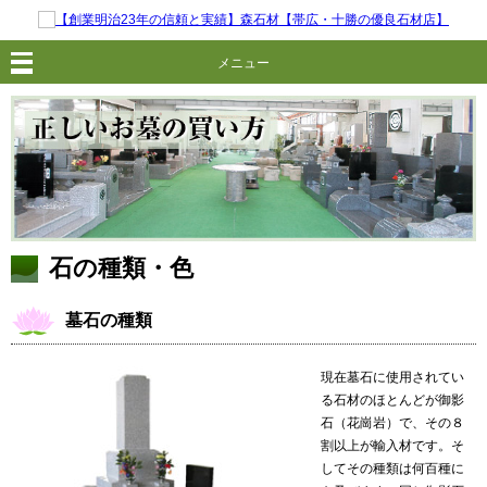
メニュー
石の種類・色
墓石の種類
現在墓石に使用されてい
る石材のほとんどが御影
石（花崗岩）で、その８
割以上が輸入材です。そ
してその種類は何百種に