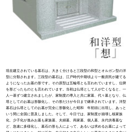
現在建立されている墓石は、大きく分けると三段型の和型とオルガン型の洋
型に分類されます。三段型の墓石は、江戸時代中期頃より一般庶民が建てる
ようになったお墓の形です。その原型は五輪塔とも言われていますし、位牌
を形どったものとも言われています。当初は仏塔として人が亡くなると、一
人一基ずつ建立されましたが、家制度の導入と共に家墓、代々墓となり、仏
塔としてのお墓は形骸化し、その形だけが今日まで継承されています。洋型
墓石は仏塔としてのお墓が完全に形骸化した昭和 年初頭に出現し、あっと
いう間に全国に普及しました。そして、今日では、家制度が崩壊し核家族
化、少子化が進みお墓も家族墓、夫婦墓、両家墓、個人墓、永代供養墓な
ど、急速に多様化し、墓石の形も人によって、あるいは求めるお墓によって