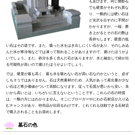
も及びます。同じ御影石
でも硬度がそれぞれ異な
り、一般的には硬い石ほ
ど光沢を出すのに手間が
かかりますが、一端、磨
き上がるとその石の艶は
長持ちします。硬度の低
い石はその逆です。また、吸った水をはき出しにくい石があり、そのしみ込
んだ水が寒冷地などでは凍って割れることがありますので、避けたほうがよ
いでしょう。また、鉄分を多く含んだ石がありますが、水と融合して錆が出
る可能性が高いので避けたほうがよいでしょう。
では、硬度が最も高く、最も水を吸わない石が高い石なのかというと、必ず
しもそうではありません。石は天然素材のため、人気があって産出量が少な
い石ほど希少価値がついて高額になります。従って石質が悪いから安い、良
いから高いとは、いちがいに言えないということです。これらの石の特質
は、一般の方にはわかりません。そこにブローカーやにわか石材店が入り込
むチャンスがあり、特売品が出回るわけです。くれぐれも信頼できる石材店
で購入されることをお奨めします。
墓石の色