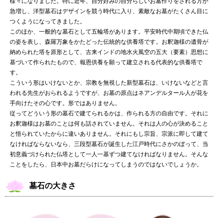
様々になりました。特に近年、自分好みの自分らしいお墓作りをされる方が
急増し、洋型墓石はデザインを競う時代に入り、素敵なお墓がたくさん目に
つくようになってきました。
このほか、一般的な墓石として五輪塔があります。平安時代中期頃できた仏
の姿を表し、森羅万象をかたどった伝統的な供養塔です。お釈迦様の遺骨が
納められた塔を原形として、古来インドの地水火風空の五大（要素）思想に
基づいて作られたもので、報恩供養を願って建立される代表的な供養塔で
す。
こういう形はいけないとか、宗教を無視した新型墓石は、いけないなどと言
われる先生がおられるようですが、お墓の原点はネアンデルタール人が花を
手向けたその心です。形ではありません。
従ってどういう形の墓石で建てられるかは、作られる方の自由です。それに
お釈迦様はお墓のことは何も話されていません。それは人の心が決めること
と悟られていたからに違いありません。それにもし宗旨、宗派に即して建て
なければならないなら、三段型墓石が誕生した江戸時代にさかのぼって、当
初意義づけられた仏塔として一人一基ずつ建てなければなりません。そんな
ことをしたら、日本中お墓だらけになってしまうのではないでしょうか。
墓石の大きさ