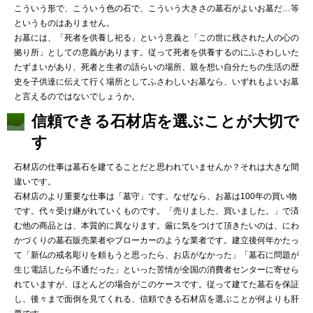
こういう形で、こういう色の石で、こういう大きさの墓石がよいお墓だ…等
というものはありません。
お墓には、「死者を供養し祀る」という意義と「この世に残された人の心の
拠り所」としての意義があります。従って死者を供養するのにふさわしいた
たずまいがあり、死者と生者の語らいの場所、親を想い自分たちの生活の歴
史を子供達に伝えて行く場所としてふさわしいお墓なら、いずれもよいお墓
と言えるのではないでしょうか。
信頼できる石材店を選ぶことが大切で
す
石材店の仕事は墓石を建てることだと思われていませんか？それは大きな間
違いです。
石材店のより重要な仕事は「墓守」です。なぜなら、お墓は100年の買い物
です。代々受け継がれていくものです。「売りました、買いました。」で済
む他の商品とは、本質的に異なります。厳に気をつけて頂きたいのは、にわ
かづくりの墓石販売業者やブローカーのような業者です。建立後何年かたっ
て「新仏の戒名彫りを頼もうと思ったら、お店がなかった」「墓石に問題が
生じ電話したら不通だった」といった苦情が全国の消費者センターに寄せら
れていますが、ほとんどの場合がこのケースです。従って建てた墓石を保証
し、後々まで面倒を見てくれる、信頼できる石材店を選ぶことが何よりも肝