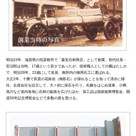
明治23年、滋賀県の現彦根市で「森安石材商店」として創業。初代社長・
安治郎は当時、17歳という若さであったが、技術職人としての腕はたしか
で、明治28年、22歳にして皇居、御所内の御用石工に選ばれる。
大正2年、十勝で良質の花崗岩（御影石）が採れることを知って清水に移
住。合資会社を設立して、大々的に採石を行う。札幌をはじめ道東、小樽、
旭川など道内各地に石材の販路を広げたほか、加工品は国産振興博覧会、開
道50年記念博覧会などで多数の賞を受ける。