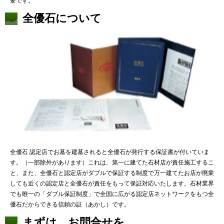
要です。
全優石について
全優石 認定店でお墓を建墓されると全優石が発行する保証書が付いていま
す。（一部除外があります）これは、第一に建てた石材店が責任施工するこ
と、また、全優石と認定店がダブルで保証する制度で万一建てたお店が廃業
しても近くの認定店と全優石が責任をもって保証対応いたします。石材業界
でも唯一の「ダブル保証制度」で全国に広がる認定店ネットワークをもつ全
優石だからできる信頼の証（あかし）です。
まずは、お問合せを