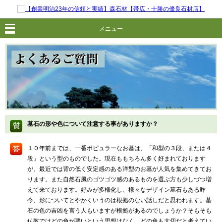
メニュー
墓石の形や色について注意する事がありますか？
１０年前までは、一番ポピュラーなお墓は、「和型の３段、または４
段」という型のものでした。現在ももちろん多く好まれております
が、最近では背の低く安定感のある洋型のお墓が人気を集めてきてお
ります。また自然石風のゴツゴツ感のあるものを選ぶ方も少しづつ増
えて来ております。好みが多様化し、様々なデザイン墓石もある昨
今、形についてとやかくいうのは根拠のない話しだと思われます。墓
石の色の吉凶を言う人もいますが根拠があるのでしょうか？そもそも
仏教ではどの色が悪いという思想はなく、どの色も大切だと考えてい